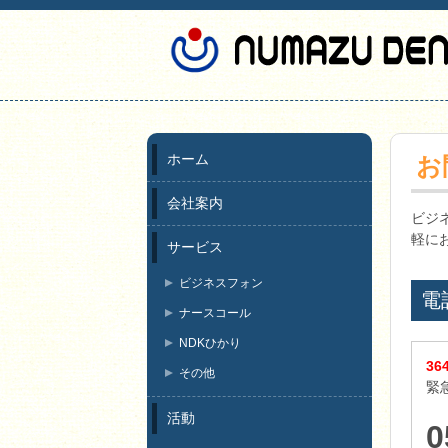
ホーム
お
会社案内
ビジ
軽に
サービス
ビジネスフォン
電
ナースコール
NDKひかり
36
その他
緊
活動
0