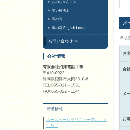
おのちゃんマン
笑い療法士
馬の耳
メ
馬の耳 English Lesson
※は
お問い合わせ
お
会社情報
有限会社沼津電話工事
会
〒410-0022
静岡県沼津市大岡3916‐8
TEL:055-921－1551
FAX:055-922－1144
メ
新着情報
お
ホームページをリニューアルしま
した。