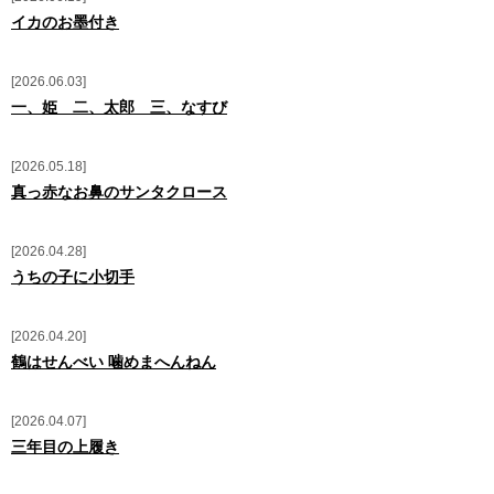
笑い療法士
イカのお墨付き
馬の耳
2026.06.03
馬の耳 English Lesson
一、姫 二、太郎 三、なすび
お問い合わせ
2026.05.18
真っ赤なお鼻のサンタクロース
2026.04.28
うちの子に小切手
2026.04.20
鶴はせんべい 噛めまへんねん
2026.04.07
三年目の上履き